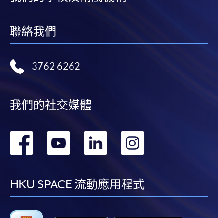
聯絡我們
3762 6262
我們的社交媒體
轉
轉
轉
轉
到
到
到
到
facebook
youtube
linkedin
instag
HKU SPACE 流動應用程式