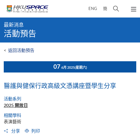
Skip
打
ENG
簡
to
彈
main
開
出
Main
content
搜
主
最新消息
content
選
尋
活動預告
start
單
介
面
<
返回活動預告
07
6月 2025
(星期六)
醫護與健保行政高級文憑講座暨學生分享
活動系列
2025 開放日
相關學科
表演藝術
分享
列印