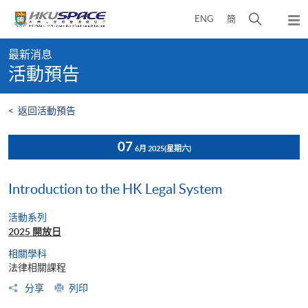
Skip
打
ENG
簡
to
彈
main
開
出
Main
content
搜
主
最新消息
content
選
尋
活動預告
start
單
介
面
<
返回活動預告
07
6月 2025
(星期六)
Introduction to the HK Legal System
活動系列
2025 開放日
相關學科
法律相關課程
分享
列印