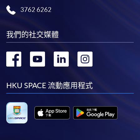
3762 6262
我們的社交媒體
轉
轉
轉
轉
到
到
到
到
facebook
youtube
linkedin
instag
HKU SPACE 流動應用程式