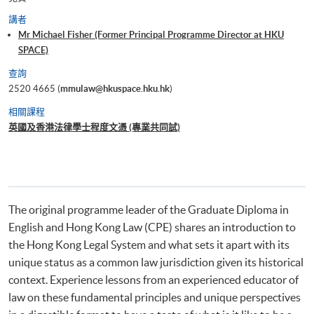
講者
Mr Michael Fisher (Former Principal Programme Director at HKU
SPACE)
查詢
2520 4665 (
mmulaw@hkuspace.hku.hk
)
相關課程
英國及香港法律學士程度文憑 (專業共同試)
The original programme leader of the Graduate Diploma in
English and Hong Kong Law (CPE) shares an introduction to
the Hong Kong Legal System and what sets it apart with its
unique status as a common law jurisdiction given its historical
context. Experience lessons from an experienced educator of
law on these fundamental principles and unique perspectives