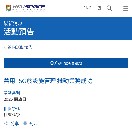
Skip
打
ENG
簡
to
彈
main
開
出
Main
content
搜
主
最新消息
content
選
尋
活動預告
start
單
介
面
<
返回活動預告
07
6月 2025
(星期六)
善用ESG於設施管理 推動業務成功
活動系列
2025 開放日
相關學科
社會科學
分享
列印