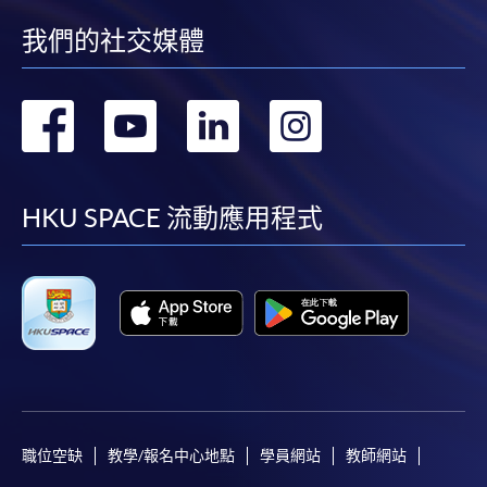
我們的社交媒體
轉
轉
轉
轉
到
到
到
到
facebook
youtube
linkedin
instag
HKU SPACE 流動應用程式
職位空缺
教學/報名中心地點
學員網站
教師網站