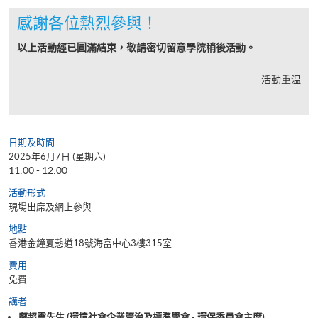
感謝各位熱烈參與！
以上活動經已圓滿結束，敬請密切留意學院稍後活動。
活動重温
日期及時間
2025年6月7日 (星期六)
11:00 - 12:00
活動形式
現場出席及網上參與
地點
香港金鐘夏愨道18號海富中心3樓315室
費用
免費
講者
鄺超靈先生 (環境社會企業管治及標準學會 - 環保委員會主席)