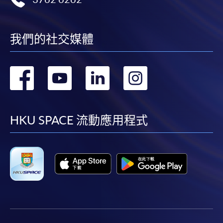
我們的社交媒體
轉
轉
轉
轉
到
到
到
到
facebook
youtube
linkedin
instag
HKU SPACE 流動應用程式