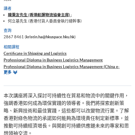
講者
陳秉友先生 (香港航運物流協會主席) ;
何立基先生 (香港付貨人委員會執行總幹事)
查詢
2867 8461 (
kristin.ha@hkuspace.hku.hk
)
相關課程
Certificate in Shipping and Logistics
Professional Diploma in Business Logistics Management
Professional Diploma in Business Logistics Management (China e-
相
更多
Business)
關
Professional Diploma in Business Logistics Management (Smart
課
Procurement)
程
Postgraduate Diploma in International Logistics and Supply Chain
本次講座將深入探討可持續性在貿易和物流中的關鍵作用，
Management
強調香港如何成為環保實踐的領導者。我們將探索創新策
Bachelor of Science (Honours) International Supply Chain and Shipping
略、新興技術和最佳實踐，這些都可以改變物流行業。了解
Management
香港對綠色物流的承諾如何能夠為環境責任制定新標準，並
推動可持續經濟增長。與開創可持續供應鏈未來的專家和思
想領袖交流。