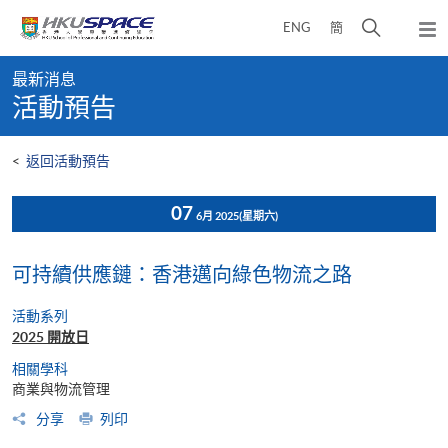
Skip
打
ENG
簡
to
彈
main
開
出
Main
content
搜
主
最新消息
content
選
尋
活動預告
start
單
介
面
<
返回活動預告
07
6月 2025
(星期六)
可持續供應鏈：香港邁向綠色物流之路
活動系列
2025 開放日
相關學科
商業與物流管理
分享
列印