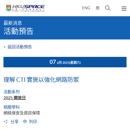
Skip
打
ENG
簡
to
彈
main
開
出
Main
content
搜
主
最新消息
content
選
尋
活動預告
start
單
介
面
<
返回活動預告
07
6月 2025
(星期六)
理解 CTI 實施以強化網路防禦
活動系列
2025 開放日
相關學科
網絡保安及資訊保障
分享
列印