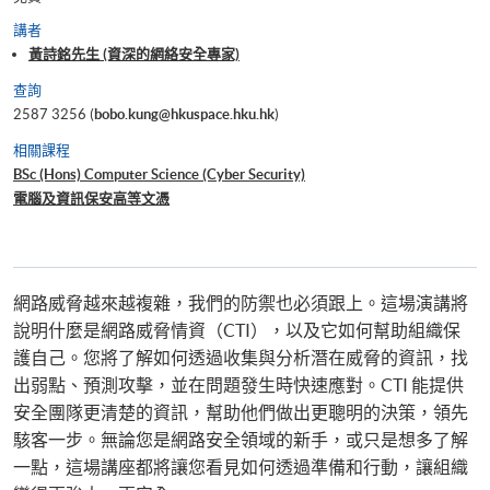
講者
黃詩銘先生 (資深的網絡安全專家)
查詢
2587 3256 (
bobo.kung@hkuspace.hku.hk
)
相關課程
BSc (Hons) Computer Science (Cyber Security)
電腦及資訊保安高等文憑
網路威脅越來越複雜，我們的防禦也必須跟上。這場演講將
說明什麼是網路威脅情資（CTI），以及它如何幫助組織保
護自己。您將了解如何透過收集與分析潛在威脅的資訊，找
出弱點、預測攻擊，並在問題發生時快速應對。CTI 能提供
安全團隊更清楚的資訊，幫助他們做出更聰明的決策，領先
駭客一步。無論您是網路安全領域的新手，或只是想多了解
一點，這場講座都將讓您看見如何透過準備和行動，讓組織