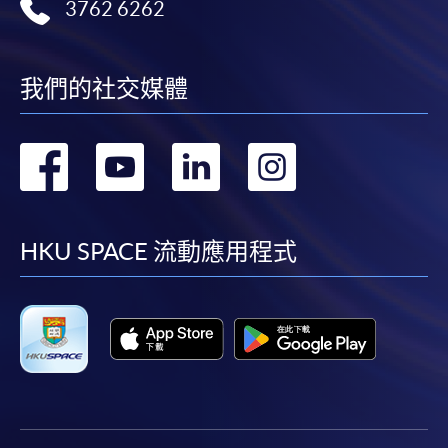
3762 6262
我們的社交媒體
轉
轉
轉
轉
到
到
到
到
facebook
youtube
linkedin
instag
HKU SPACE 流動應用程式