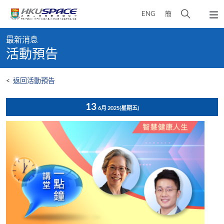
Skip
打
ENG
簡
to
彈
main
開
出
Main
content
搜
主
最新消息
content
選
尋
活動預告
start
單
介
面
<
返回活動預告
13
6月 2025
(星期五)