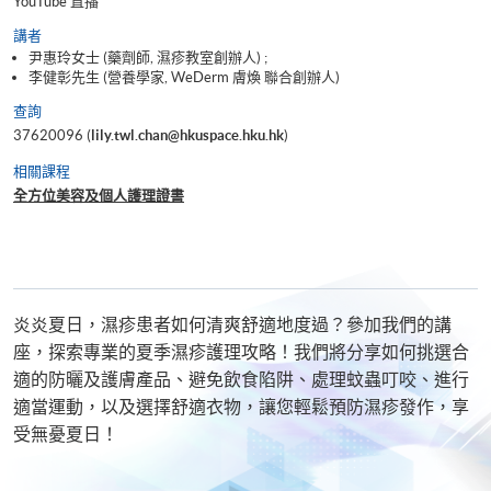
YouTube 直播
講者
尹惠玲女士 (藥劑師, 濕疹教室創辦人) ;
李健彰先生 (營養學家, WeDerm 膚煥 聯合創辦人)
查詢
37620096 (
lily.twl.chan@hkuspace.hku.hk
)
相關課程
全方位美容及個人護理證書
炎炎夏日，濕疹患者如何清爽舒適地度過？參加我們的講
座，探索專業的夏季濕疹護理攻略！我們將分享如何挑選合
適的防曬及護膚產品、避免飲食陷阱、處理蚊蟲叮咬、進行
適當運動，以及選擇舒適衣物，讓您輕鬆預防濕疹發作，享
受無憂夏日！