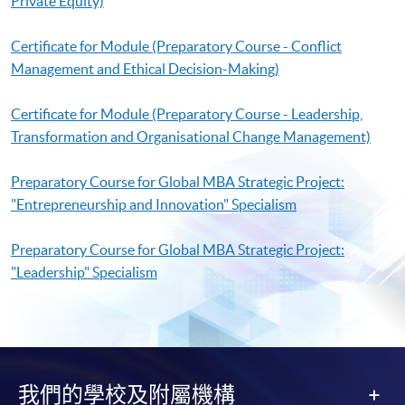
Private Equity)
Certificate for Module (Preparatory Course - Conflict
Management and Ethical Decision-Making)
Certificate for Module (Preparatory Course - Leadership,
Transformation and Organisational Change Management)
Preparatory Course for Global MBA Strategic Project:
"Entrepreneurship and Innovation" Specialism
Preparatory Course for Global MBA Strategic Project:
"Leadership" Specialism
我們的學校及附屬機構