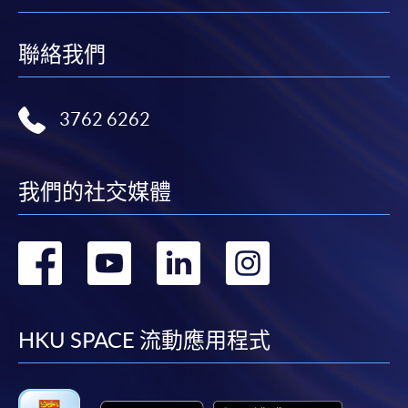
聯絡我們
3762 6262
我們的社交媒體
轉
轉
轉
轉
到
到
到
到
facebook
youtube
linkedin
instag
HKU SPACE 流動應用程式