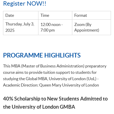
Register NOW!!
Date
Time
Format
Thursday, July 3,
12:00 noon -
Zoom (By
7:00 pm
Appointment)
2025
PROGRAMME HIGHLIGHTS
This MBA (Master of Business Administration) preparatory
course aims to provide tuition support to students for
studying the Global MBA, University of London (UoL) -
Academic Direction: Queen Mary University of London
40% Scholarship to New Students Admitted to
the University of London GMBA