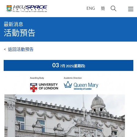
Skip
打
ENG
簡
to
彈
main
開
出
Main
content
搜
主
最新消息
content
選
尋
活動預告
start
單
介
面
<
返回活動預告
03
7月 2025
(星期四)