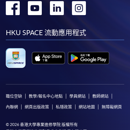
轉
轉
轉
轉
到
到
到
到
facebook
youtube
linkedin
instag
HKU SPACE 流動應用程式
職位空缺
教學/報名中心地點
學員網站
教師網站
內聯網
網頁出版政策
私隱政策
網站地圖
無障礙網頁
© 2026 香港大學專業進修學院 版權所有