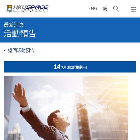
Skip
打
ENG
簡
to
彈
main
開
出
Main
content
搜
主
最新消息
content
選
尋
活動預告
start
單
介
面
<
返回活動預告
14
7月 2025
(星期一)