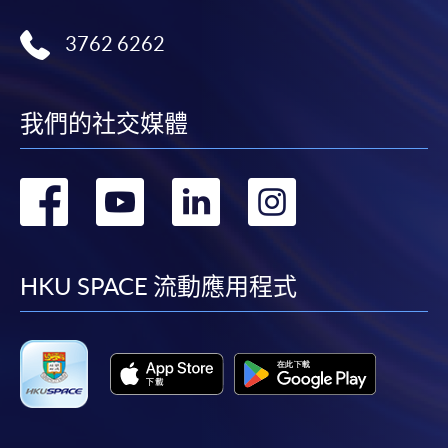
3762 6262
我們的社交媒體
轉
轉
轉
轉
到
到
到
到
facebook
youtube
linkedin
instag
HKU SPACE 流動應用程式