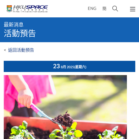
Skip
打
ENG
簡
to
彈
main
開
出
Main
content
搜
主
最新消息
content
選
尋
活動預告
start
單
介
面
<
返回活動預告
23
8月 2025
(星期六)