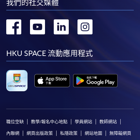
我們的社交媒體
轉
轉
轉
轉
到
到
到
到
facebook
youtube
linkedin
instag
HKU SPACE 流動應用程式
職位空缺
教學/報名中心地點
學員網站
教師網站
內聯網
網頁出版政策
私隱政策
網站地圖
無障礙網頁