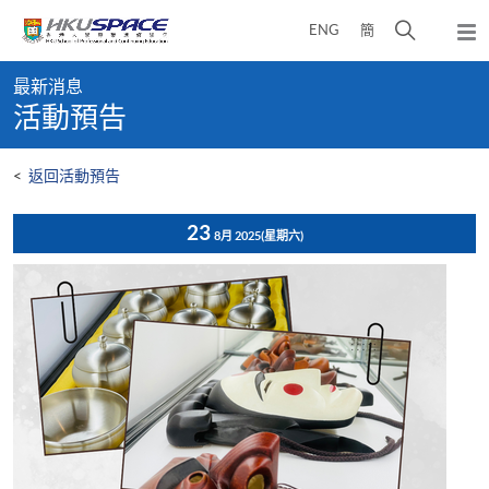
Skip
打
ENG
簡
to
彈
main
開
出
Main
content
搜
主
最新消息
content
選
尋
活動預告
start
單
介
面
<
返回活動預告
23
8月 2025
(星期六)