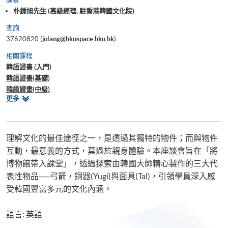
朴鍾旭先生 (高級經理, 駐香港韓國文化院)
查詢
37620820 (
jolang@hkuspace.hku.hk
)
相關課程
韓語證書 (入門)
韓語證書(基礎)
韓語證書(中級)
相
更多
韓語證書 (高級)
關
韓語文憑
課
證書(單元 : 韓國文化入門)
程
理解文化的最佳途徑之一，是透過其獨特的物件；而與物件
互動，最意義的方式，莫過於親身體驗。本座談會旨在「將
博物館帶入課堂」，透過探索由韓國大師精心製作的三大代
表性物品──弓箭，銅器(Yugi)與面具(Tal)，引領學員深入感
受韓國豐富多元的文化內涵。
語言: 英語