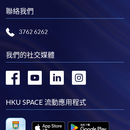
聯絡我們
3762 6262
我們的社交媒體
轉
轉
轉
轉
到
到
到
到
facebook
youtube
linkedin
instag
HKU SPACE 流動應用程式