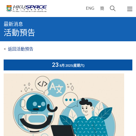
Skip
打
ENG
簡
to
彈
main
開
出
Main
content
搜
主
最新消息
content
選
尋
活動預告
start
單
介
面
<
返回活動預告
23
8月 2025
(星期六)