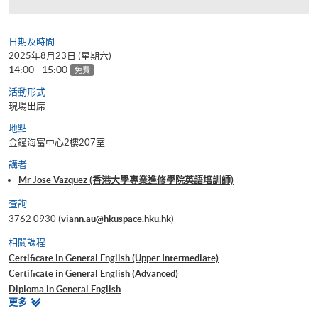
日期及時間
2025年8月23日 (星期六)
14:00 - 15:00
免費
活動形式
現場出席
地點
金鐘海富中心2樓207室
講者
Mr Jose Vazquez (香港大學專業進修學院英語培訓師)
查詢
3762 0930 (
viann.au@hkuspace.hku.hk
)
相關課程
Certificate in General English (Upper Intermediate)
Certificate in General English (Advanced)
Diploma in General English
相
更多
AI for Writing - A Powerful Helper, but a Mediocre Substitute?
關