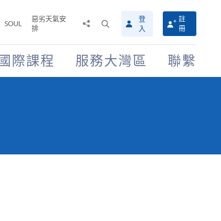
惡劣天氣安
登
註
分
打
SOUL
排
冊
入
享
開
至
搜
尋
國際課程
服務大灣區
聯繫
介
面