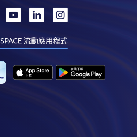
轉
轉
轉
轉
到
到
到
到
facebook
youtube
linkedin
instagram
 SPACE 流動應用程式