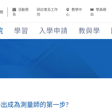
活動預
研討會及工作
教學中
學員網
簡
告
坊
心
站
院
學習
入學申請
教與學
踏出成為測量師的第一步?