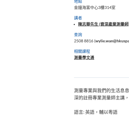
地點
金鐘海富中心3樓314室
講者
陳志華先生 (資深產業測量師
查詢
2508 8816 (
wylie.wan@hkuspa
相關課程
測量學文憑
測量專業與我們的生活息
深的註冊專業測量師主講
語言: 英語，輔以粵語