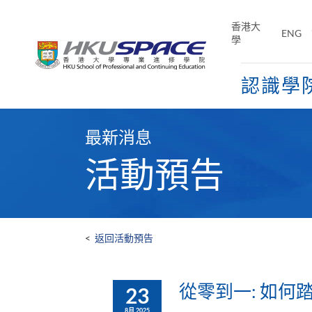
Skip
to
香港大
ENG
main
學
content
認識學
Main
content
最新消息
start
活動預告
<
返回活動預告
從零到一: 如何
23
8月 2025