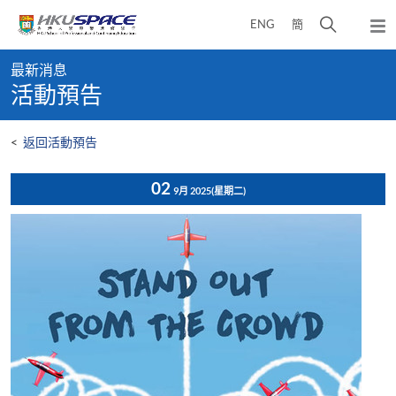
Skip
打
ENG
簡
to
彈
main
開
出
Main
content
搜
主
最新消息
content
選
尋
活動預告
start
單
介
面
<
返回活動預告
02
9月 2025
(星期二)