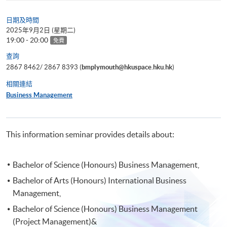
日期及時間
2025年9月2日 (星期二)
19:00 - 20:00
免費
查詢
2867 8462/ 2867 8393 (
bmplymouth@hkuspace.hku.hk
)
相關連結
Business Management
This information seminar provides details about:
Bachelor of Science (Honours) Business Management,
Bachelor of Arts (Honours) International Business
Management,
Bachelor of Science (Honours) Business Management
(Project Management)&