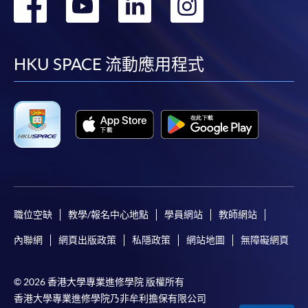
轉
轉
轉
轉
到
到
到
到
facebook
youtube
linkedin
instag
HKU SPACE 流動應用程式
職位空缺
教學/報名中心地點
學員網站
教師網站
內聯網
網頁出版政策
私隱政策
網站地圖
無障礙網頁
© 2026 香港大學專業進修學院 版權所有
香港大學專業進修學院乃非牟利擔保有限公司