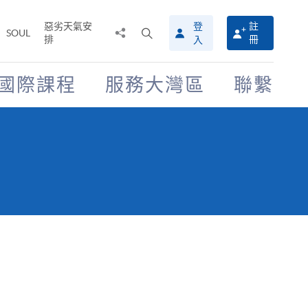
惡劣天氣安
登
註
分
打
SOUL
排
冊
入
享
開
至
搜
尋
國際課程
服務大灣區
聯繫
介
面