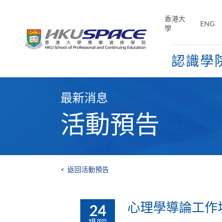
Skip
to
香港大
ENG
main
學
content
認識學
Main
content
最新消息
start
活動預告
<
返回活動預告
心理學導論工作坊
24
9月 2025