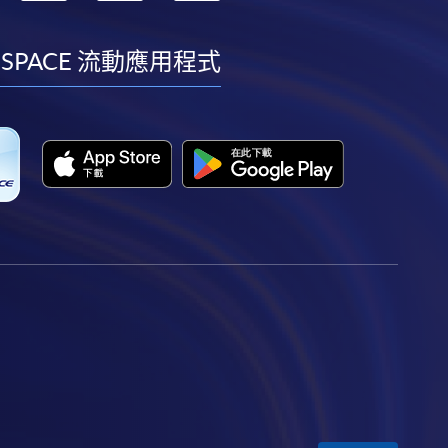
到
到
到
到
facebook
youtube
linkedin
instagram
 SPACE 流動應用程式