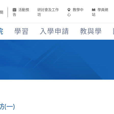
活動預
研討會及工作
教學中
學員網
簡
告
坊
心
站
院
學習
入學申請
教與學
(一)