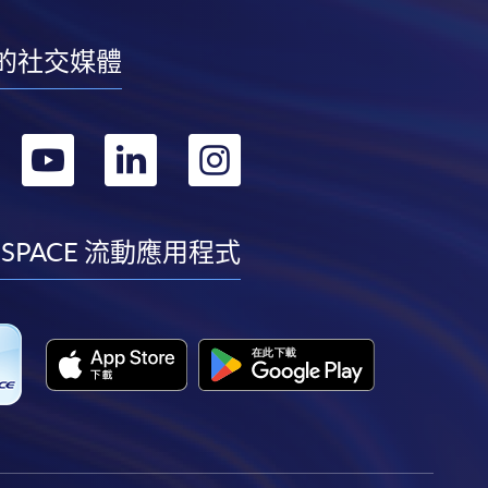
的社交媒體
轉
轉
轉
轉
到
到
到
到
facebook
youtube
linkedin
instagram
 SPACE 流動應用程式