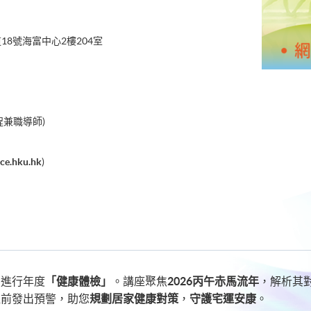
18號海富中心2樓204室
課程兼職導師)
ce.hku.hk
)
居進行年度
「健康體檢」
。講座聚焦
2026丙午赤馬流年
，解析其
提前發出預警，助您
規劃居家健康對策
，
守護宅運安康
。