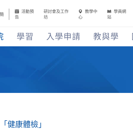
活動預
研討會及工作
教學中
學員網
簡
告
坊
心
站
院
學習
入學申請
教與學
水「健康體檢」