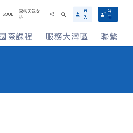
惡劣天氣安
登
註
分
打
SOUL
排
冊
入
享
開
至
搜
尋
國際課程
服務大灣區
聯繫
介
面