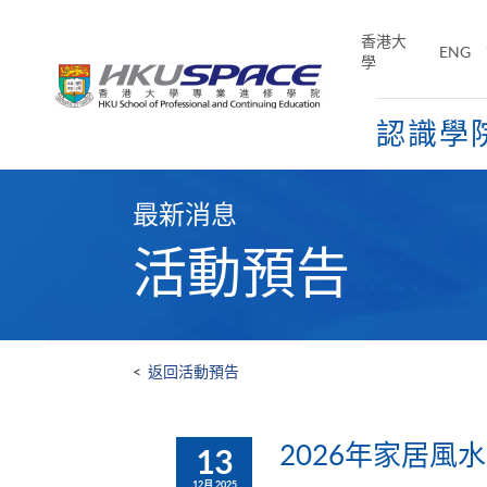
Skip
to
香港大
ENG
main
學
content
認識學
Main
content
最新消息
start
活動預告
<
返回活動預告
2026年家居風
13
12月 2025