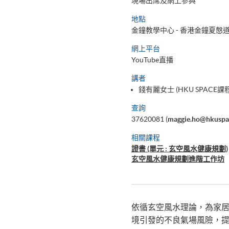
現場出席及網上參與
地點
金鐘教學中心 - 香港金鐘夏慤道
網上平台
YouTube直播
講者
錢有麗女士 (HKU SPACE
查詢
37620081 (
maggie.ho@hkuspa
相關課程
證書 (單元 : 玄空風水健康規劃)
玄空風水健康規劃進階工作坊
依循玄空風水理論，為家
境引發的不良氣場風險，