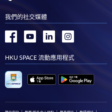
我們的社交媒體
轉
轉
轉
轉
到
到
到
到
facebook
youtube
linkedin
instag
HKU SPACE 流動應用程式