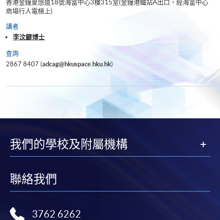
香港金鐘夏慤道18號海富中心3樓315室(金鐘港鐵站A出口，經海富中心
商場行人電梯上)
講者
李汶鍵博士
查詢
2867 8407 (
adcag@hkuspace.hku.hk
)
我們的學校及附屬機構
聯絡我們
3762 6262