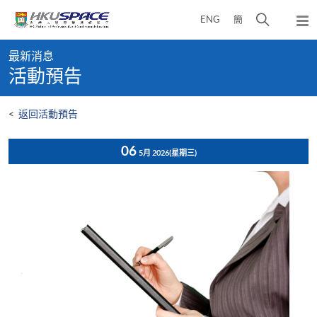
Skip
打
ENG
簡
to
彈
main
開
出
Main
content
搜
主
最新消息
content
選
尋
活動預告
start
單
介
面
<
返回活動預告
06
5月 2026
(星期三)