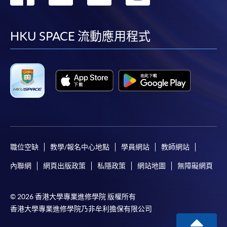
到
到
到
到
facebook
youtube
linkedin
instag
HKU SPACE 流動應用程式
職位空缺
教學/報名中心地點
學員網站
教師網站
內聯網
網頁出版政策
私隱政策
網站地圖
無障礙網頁
© 2026 香港大學專業進修學院 版權所有
香港大學專業進修學院乃非牟利擔保有限公司