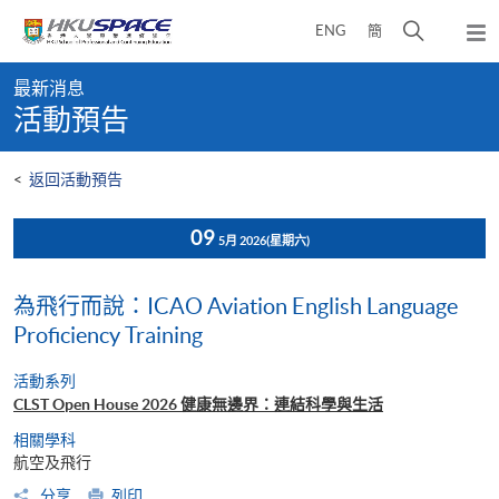
Skip
打
ENG
簡
to
彈
main
開
出
Main
content
搜
主
最新消息
content
選
尋
活動預告
start
單
介
面
<
返回活動預告
09
5月 2026
(星期六)
為飛行而說：ICAO Aviation English Language
Proficiency Training
活動系列
CLST Open House 2026 健康無邊界：連結科學與生活
相關學科
航空及飛行
分享
列印