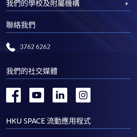
我們的學校及附屬機構
聯絡我們
3762 6262
我們的社交媒體
轉
轉
轉
轉
到
到
到
到
facebook
youtube
linkedin
instag
HKU SPACE 流動應用程式