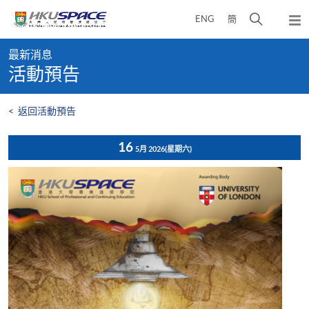
Skip
打
ENG
簡
to
彈
main
開
出
Main
content
搜
主
最新消息
content
選
尋
活動預告
start
單
介
面
<
返回活動預告
16
5月 2026
(星期六)