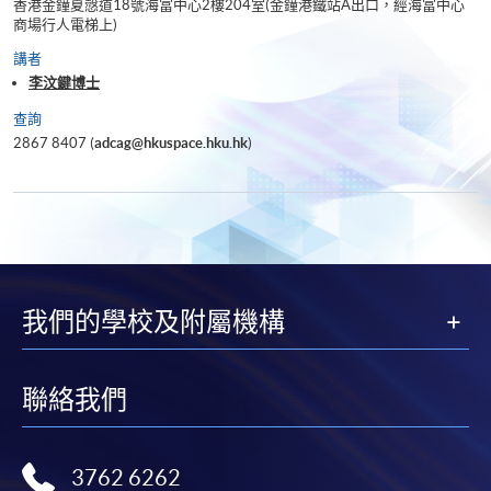
香港金鐘夏慤道18號海富中心2樓204室(金鐘港鐵站A出口，經海富中心
商場行人電梯上)
講者
李汶鍵博士
查詢
2867 8407 (
adcag@hkuspace.hku.hk
)
我們的學校及附屬機構
聯絡我們
3762 6262