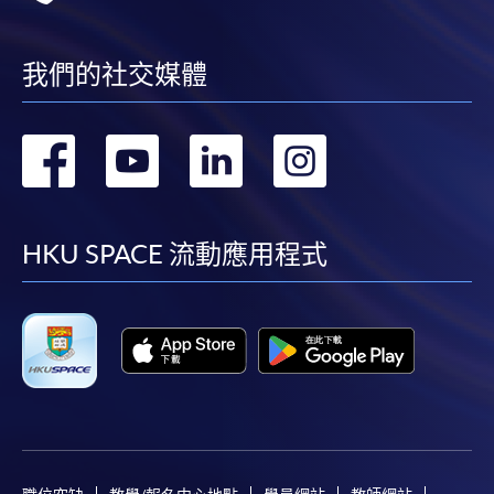
我們的社交媒體
轉
轉
轉
轉
到
到
到
到
facebook
youtube
linkedin
instag
HKU SPACE 流動應用程式