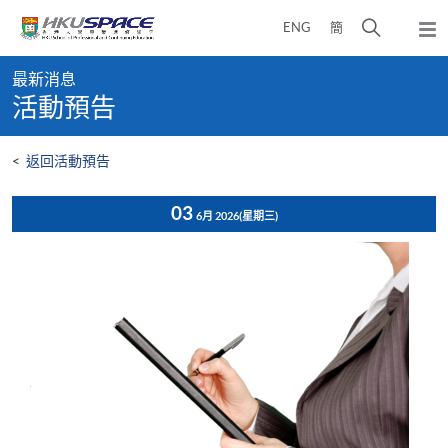
Skip
打
ENG
簡
to
彈
main
開
出
Main
content
搜
主
最新消息
content
選
尋
活動預告
start
單
介
面
<
返回活動預告
03
6月 2026
(星期三)