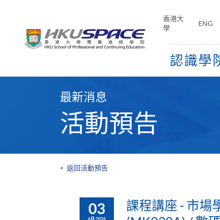
Skip
to
香港大
ENG
main
學
content
認識學
Main
content
最新消息
start
活動預告
<
返回活動預告
課程講座 - 市場
03
6月 2026