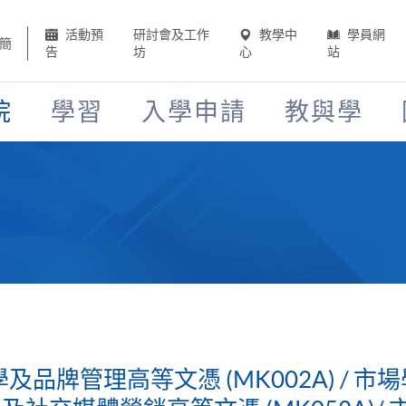
活動預
研討會及工作
教學中
學員網
簡
告
坊
心
站
院
學習
入學申請
教與學
學及品牌管理高等文憑 (MK002A) /