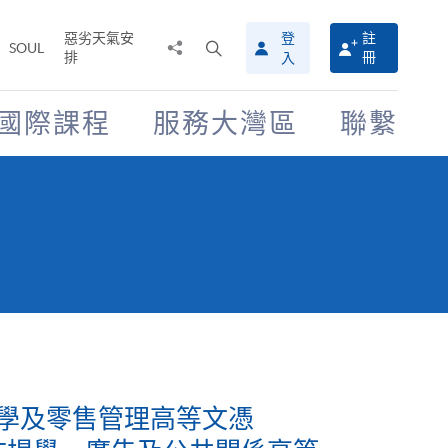
惡劣天氣安
登
註
分
打
SOUL
排
冊
入
享
開
至
搜
尋
國際課程
服務大灣區
聯繫
介
面
 市場學及零售管理高等文憑