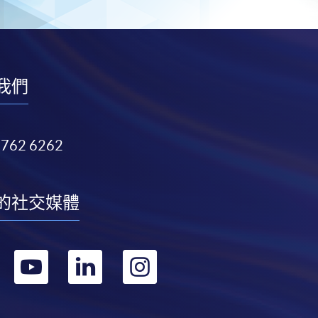
我們
3762 6262
的社交媒體
轉
轉
轉
轉
到
到
到
到