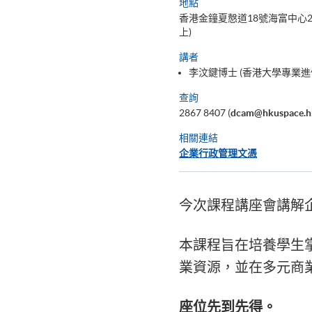
地點
香港金鐘夏慤道18號海富中心2
上)
講者
李汶鍵博士 (香港大學專業進
查詢
2867 8407 (
dcam@hkuspace.h
相關連結
企業行政管理文憑
今次課程講座會講解
本課程旨在培養學生
業資源，並在多元商
座位先到先得。