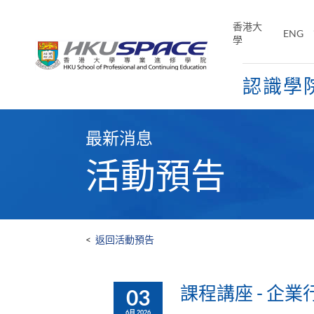
Skip
to
香港大
ENG
main
學
content
認識學
Main
content
最新消息
start
活動預告
<
返回活動預告
課程講座 - 企
03
6月 2026