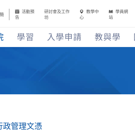
活動預
研討會及工作
教學中
學員網
簡
告
坊
心
站
院
學習
入學申請
教與學
業行政管理文憑