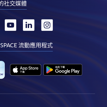
的社交媒體
轉
轉
轉
轉
到
到
到
到
facebook
youtube
linkedin
instagram
 SPACE 流動應用程式