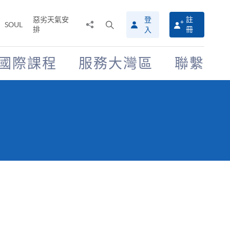
惡劣天氣安
登
註
分
打
SOUL
排
冊
入
享
開
至
搜
尋
國際課程
服務大灣區
聯繫
介
面