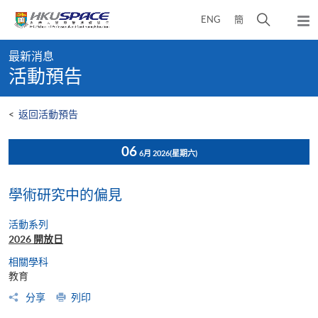
Skip
打
ENG
簡
to
彈
main
開
出
Main
content
搜
主
最新消息
content
選
尋
活動預告
start
單
介
面
<
返回活動預告
06
6月 2026
(星期六)
學術研究中的偏見
活動系列
2026 開放日
相關學科
教育
分享
列印