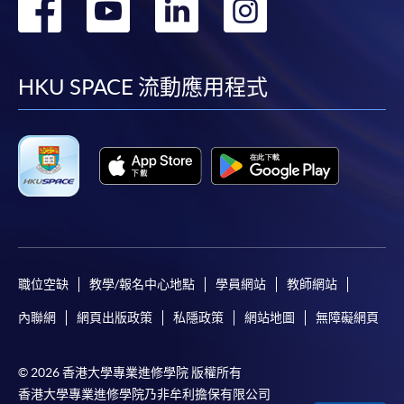
轉
轉
轉
轉
到
到
到
到
facebook
youtube
linkedin
instag
HKU SPACE 流動應用程式
職位空缺
教學/報名中心地點
學員網站
教師網站
內聯網
網頁出版政策
私隱政策
網站地圖
無障礙網頁
© 2026 香港大學專業進修學院 版權所有
香港大學專業進修學院乃非牟利擔保有限公司