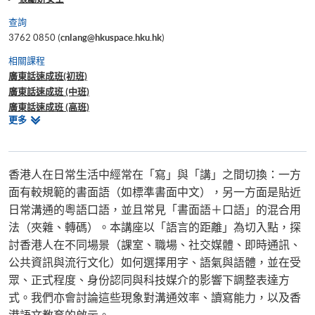
查詢
3762 0850 (
cnlang@hkuspace.hku.hk
)
相關課程
廣東話速成班(初班)
廣東話速成班 (中班)
廣東話速成班 (高班)
相
更多
粵語知識
關
網上廣東話速成班(初班)
課
網上廣東話速成班(中班)
程
香港人在日常生活中經常在「寫」與「講」之間切換：一方
面有較規範的書面語（如標準書面中文），另一方面是貼近
日常溝通的粵語口語，並且常見「書面語＋口語」的混合用
法（夾雜、轉碼）。本講座以「語言的距離」為切入點，探
討香港人在不同場景（課室、職場、社交媒體、即時通訊、
公共資訊與流行文化）如何選擇用字、語氣與語體，並在受
眾、正式程度、身份認同與科技媒介的影響下調整表達方
式。我們亦會討論這些現象對溝通效率、讀寫能力，以及香
港語文教育的啟示。