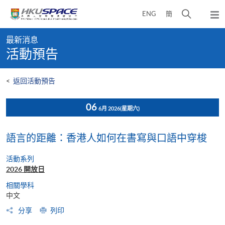
Skip
打
ENG
簡
to
彈
main
開
出
Main
content
搜
主
最新消息
content
選
尋
活動預告
start
單
介
面
<
返回活動預告
06
6月 2026
(星期六)
語言的距離：香港人如何在書寫與口語中穿梭
活動系列
2026 開放日
相關學科
中文
分享
列印