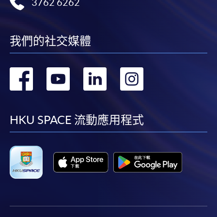
3762 6262
我們的社交媒體
轉
轉
轉
轉
到
到
到
到
facebook
youtube
linkedin
instag
HKU SPACE 流動應用程式