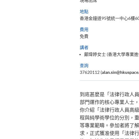
現場出席
地點
香港金鐘道95號統一中心6樓60
費用
免費
講者
鄺煒婷女士 (香港大學專業進
查詢
37620112 (
alan.sin@hkuspace
到底甚麼是「法律行政人員」
部門運作的核心專業人士，受過
你介紹「法律行政人員高級
程與純學術學位的分別，重點
等專業範疇。參加者將了解到本課
求，正式獲准使用「法律行政人員」的專