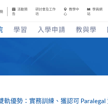
活動預
研討會及工作
教學中
學員網
簡
告
坊
心
站
院
學習
入學申請
教與學
優勢：實務訓練、獲認可 Paralegal 