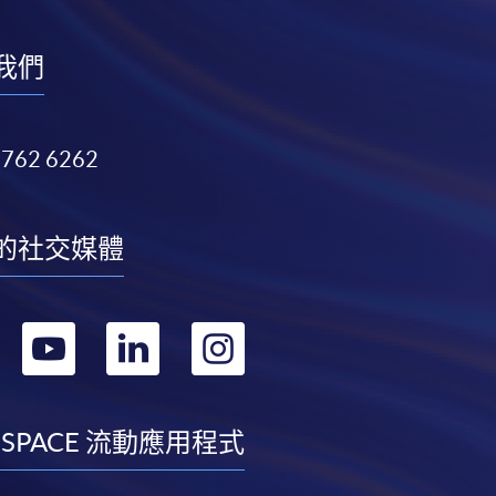
我們
3762 6262
的社交媒體
轉
轉
轉
轉
到
到
到
到
facebook
youtube
linkedin
instagram
 SPACE 流動應用程式