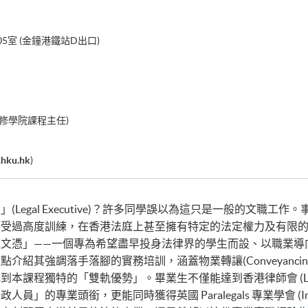
5室 (金鐘港鐵站D出口)
修學院課程主任)
.hku.hk
)
(Legal Executive)？許多同學誤以為這只是一般的文職
高度訓練，在香港法庭上甚至擁有特定的法定權力及有限的出庭代訟權 (r
文憑」——一個專為希望盡早投身法律界的學生而設、以職業導
介紹其強調落手落腳的實務培訓，涵蓋物業轉讓(Conveyanc
程獨特的「雙軌優勢」。畢業生不僅能達到香港律師會 (Law Socie
業頭銜，更能同時獲得英國 Paralegals 專業學會 (Institute of