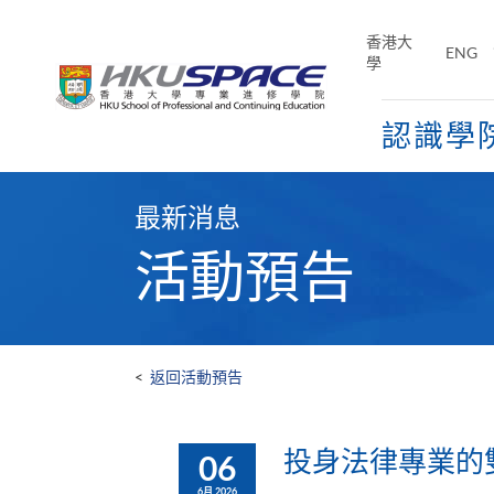
Skip
to
香港大
ENG
main
學
content
認識學
Main
content
最新消息
start
活動預告
<
返回活動預告
投身法律專業的雙軌
06
6月 2026