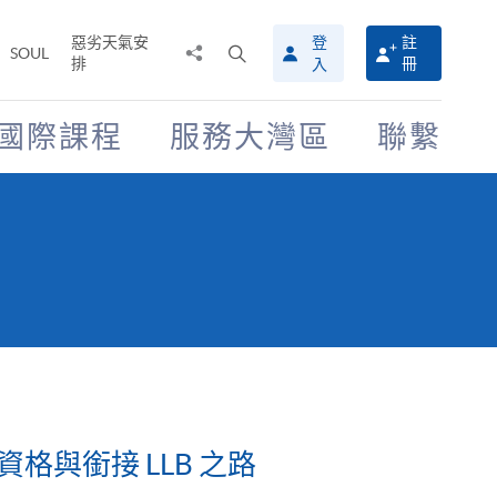
惡劣天氣安
登
註
分
打
SOUL
排
冊
入
享
開
至
搜
尋
國際課程
服務大灣區
聯繫
介
面
資格與銜接 LLB 之路