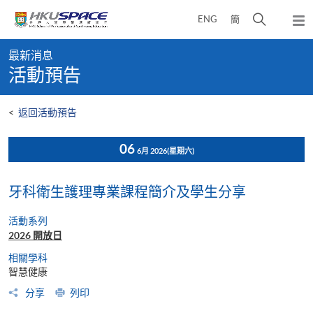
Skip
打
ENG
簡
to
彈
main
開
出
Main
content
搜
主
最新消息
content
選
尋
活動預告
start
單
介
面
<
返回活動預告
06
6月 2026
(星期六)
牙科衛生護理專業課程簡介及學生分享
活動系列
2026 開放日
相關學科
智慧健康
分享
列印