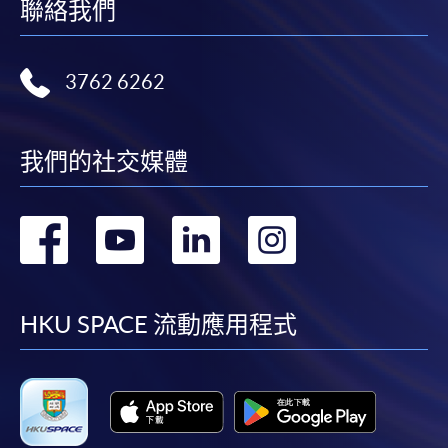
聯絡我們
3762 6262
我們的社交媒體
轉
轉
轉
轉
到
到
到
到
facebook
youtube
linkedin
instag
HKU SPACE 流動應用程式