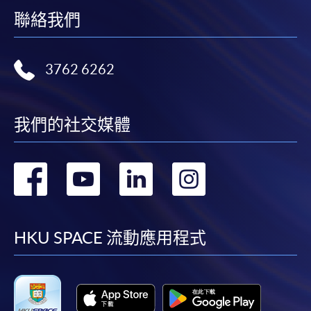
聯絡我們
3762 6262
我們的社交媒體
轉
轉
轉
轉
到
到
到
到
facebook
youtube
linkedin
instag
HKU SPACE 流動應用程式