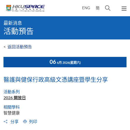
Skip
打
ENG
簡
to
彈
main
開
出
Main
content
搜
主
最新消息
content
選
尋
活動預告
start
單
介
面
<
返回活動預告
06
6月 2026
(星期六)
醫護與健保行政高級文憑講座暨學生分享
活動系列
2026 開放日
相關學科
智慧健康
分享
列印