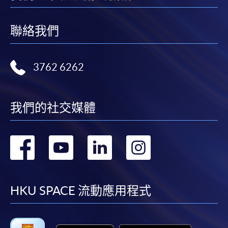
聯絡我們
3762 6262
我們的社交媒體
轉
轉
轉
轉
到
到
到
到
facebook
youtube
linkedin
instag
HKU SPACE 流動應用程式