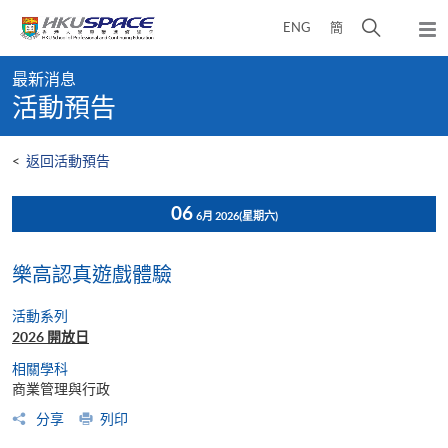
Skip
打
ENG
簡
to
彈
main
開
出
Main
content
搜
主
最新消息
content
選
尋
活動預告
start
單
介
面
<
返回活動預告
06
6月 2026
(星期六)
樂高認真遊戲體驗
活動系列
2026 開放日
相關學科
商業管理與行政
分享
列印