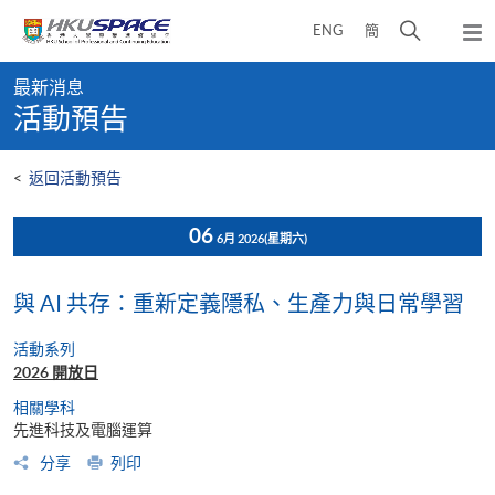
Skip
打
ENG
簡
to
彈
main
開
出
Main
content
搜
主
最新消息
content
選
尋
活動預告
start
單
介
面
<
返回活動預告
06
6月 2026
(星期六)
與 AI 共存：重新定義隱私、生產力與日常學習
活動系列
2026 開放日
相關學科
先進科技及電腦運算
分享
列印