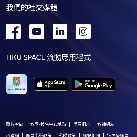
我們的社交媒體
轉
轉
轉
轉
到
到
到
到
facebook
youtube
linkedin
instag
HKU SPACE 流動應用程式
職位空缺
教學/報名中心地點
學員網站
教師網站
內聯網
網頁出版政策
私隱政策
網站地圖
無障礙網頁