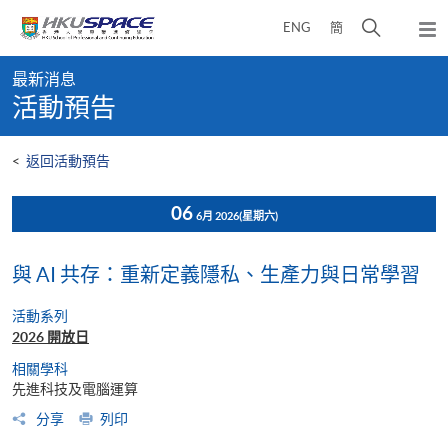
Skip
打
ENG
簡
to
彈
main
開
出
Main
content
搜
主
最新消息
content
選
尋
活動預告
start
單
介
面
<
返回活動預告
06
6月 2026
(星期六)
與 AI 共存：重新定義隱私、生產力與日常學習
活動系列
2026 開放日
相關學科
先進科技及電腦運算
分享
列印