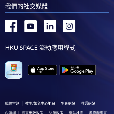
我們的社交媒體
轉
轉
轉
轉
到
到
到
到
facebook
youtube
linkedin
instag
HKU SPACE 流動應用程式
職位空缺
教學/報名中心地點
學員網站
教師網站
內聯網
網頁出版政策
私隱政策
網站地圖
無障礙網頁