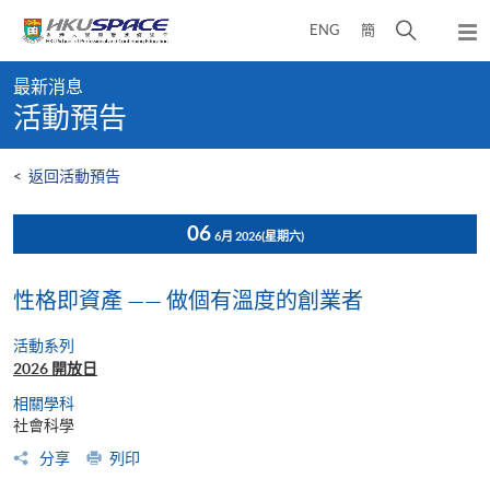
Skip
打
ENG
簡
to
彈
main
開
出
Main
content
搜
主
最新消息
content
選
尋
活動預告
start
單
介
面
<
返回活動預告
06
6月 2026
(星期六)
性格即資產 —— 做個有溫度的創業者
活動系列
2026 開放日
相關學科
社會科學
分享
列印