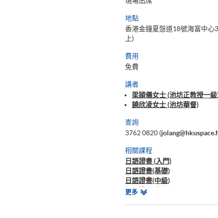
現場出席
地點
香港金鐘夏愨道18號海富中心3
上)
費用
免費
講者
梁頴儀女士 (池坊正教授一級) 
饒欣凌女士 (池坊華督)
查詢
3762 0820 (
jolang@hkuspace.
相關課程
日語證書 (入門)
日語證書(基礎)
日語證書(中級)
日語證書(高中級)
相
更多
日語證書(高級)
關
日語高等文憑
課