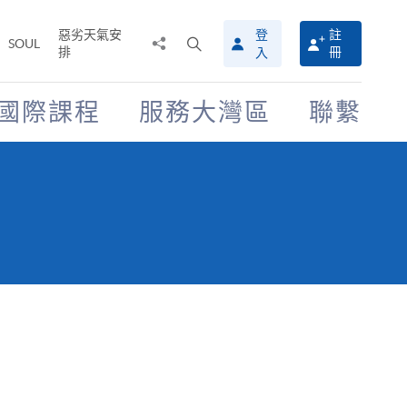
惡劣天氣安
登
註
分
打
SOUL
排
冊
入
享
開
至
搜
尋
國際課程
服務大灣區
聯繫
介
面