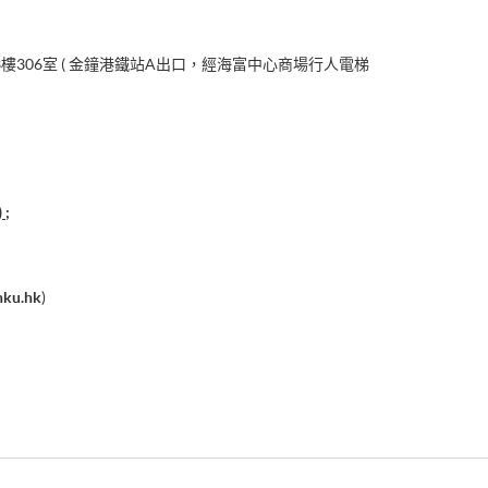
樓306室 ( 金鐘港鐵站A出口，經海富中心商場行人電梯
;
hku.hk
)