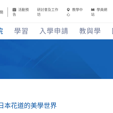
活動預
研討會及工作
教學中
學員網
簡
告
坊
心
站
院
學習
入學申請
教與學
日本花道的美學世界