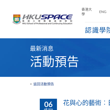
Skip
to
香港大
ENG
main
學
content
認識學
Main
content
最新消息
start
活動預告
<
返回活動預告
花與心的藝術︰
06
6月 2026