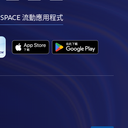
到
到
到
到
facebook
youtube
linkedin
instagram
 SPACE 流動應用程式