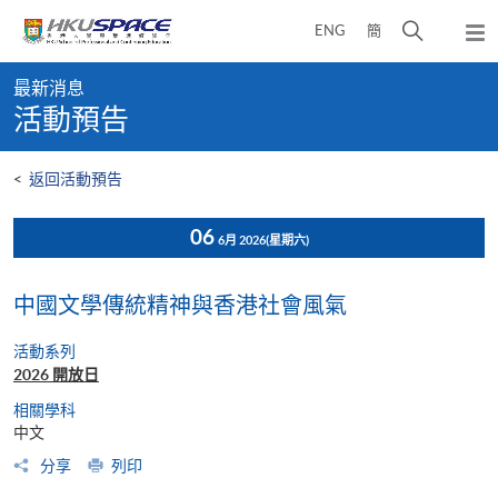
Skip
打
ENG
簡
to
彈
main
開
出
Main
content
搜
主
最新消息
content
選
尋
活動預告
start
單
介
面
<
返回活動預告
06
6月 2026
(星期六)
中國文學傳統精神與香港社會風氣
活動系列
2026 開放日
相關學科
中文
分享
列印