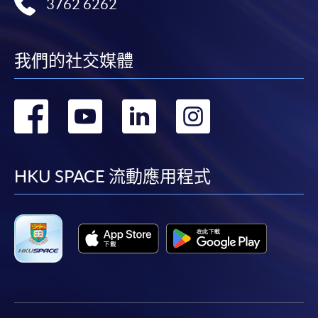
3762 6262
我們的社交媒體
轉
轉
轉
轉
到
到
到
到
facebook
youtube
linkedin
instag
HKU SPACE 流動應用程式