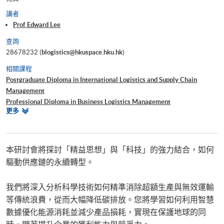
講者
Prof Edward Lee
查詢
28678232 (
blogistics@hkuspace.hku.hk
)
相關課程
Postgraduate Diploma in International Logistics and Supply Chain
Management
Professional Diploma in Business Logistics Management
相
更多
Certificate in Shipping and Logistics
關
Bachelor of Science (Honours) International Supply Chain and Shipping
課
Management
程
Bachelor of Science (Honours) Maritime Business (Logistics)
本研討會將探討「精益思想」與「科技」的強力結合，如何
驅動供應鏈的永續轉型。
我們將深入分析科學技術如何精準消除超額生產與無效運輸
等傳統浪費，從而大幅降低碳排放。您將學習如何利用智慧
數據優化能源消耗並減少產品損耗，實現在保護地球的同