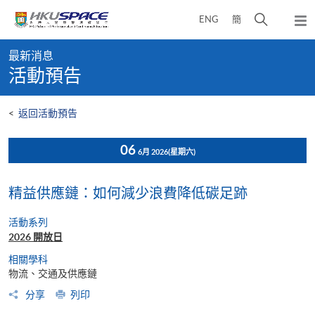
Skip
打
ENG
簡
to
彈
main
開
出
Main
content
搜
主
最新消息
content
選
尋
活動預告
start
單
介
面
<
返回活動預告
06
6月 2026
(星期六)
精益供應鏈：如何減少浪費降低碳足跡
活動系列
2026 開放日
相關學科
物流、交通及供應鏈
分享
列印