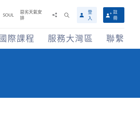
惡劣天氣安
登
註
分
打
SOUL
排
冊
入
享
開
至
搜
尋
國際課程
服務大灣區
聯繫
介
面