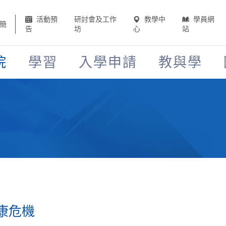
活動預
研討會及工作
教學中
學員網
簡
告
坊
心
站
院
學習
入學申請
教與學
康危機