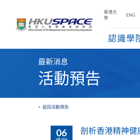
Skip
to
香港大
ENG
main
學
content
認識學
Main
content
最新消息
start
活動預告
<
返回活動預告
剖析香港精神健
06
6月 2026