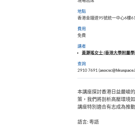
現場出席
地點
香港金鐘道95號統一中心6樓61
費用
免費
講者
黃瀞瑤女士 (香港大學附屬學
查詢
2910 7691 (
asocsc@hkuspace.
本講座探討香港日益嚴峻
策，我們將剖析高壓環境
講座特別適合有志成為推
語言: 粵語