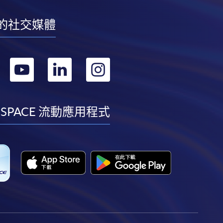
的社交媒體
轉
轉
轉
轉
到
到
到
到
facebook
youtube
linkedin
instagram
 SPACE 流動應用程式