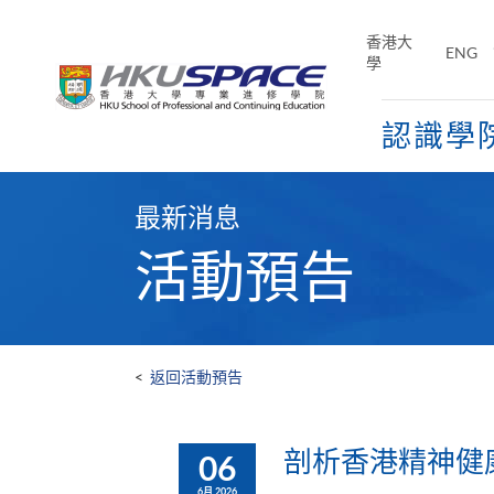
Skip
to
香港大
ENG
main
學
content
認識學
Main
content
最新消息
start
活動預告
<
返回活動預告
剖析香港精神健
06
6月 2026