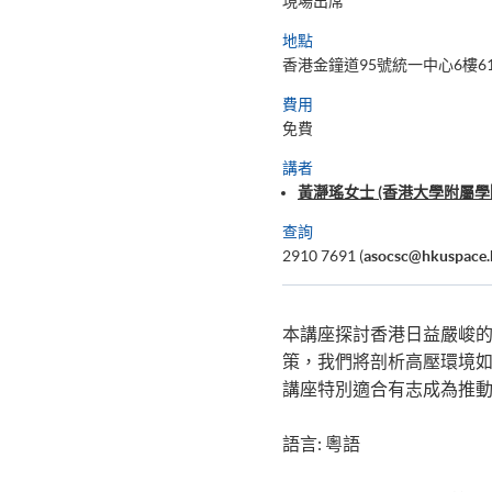
現場出席
地點
香港金鐘道95號統一中心6樓61
費用
免費
講者
黃瀞瑤女士 (香港大學附屬學
查詢
2910 7691 (
asocsc@hkuspace.
本講座探討香港日益嚴峻
策，我們將剖析高壓環境
講座特別適合有志成為推
語言: 粵語