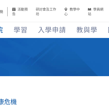
活動預
研討會及工作
教學中
學員網
簡
告
坊
心
站
院
學習
入學申請
教與學
康危機