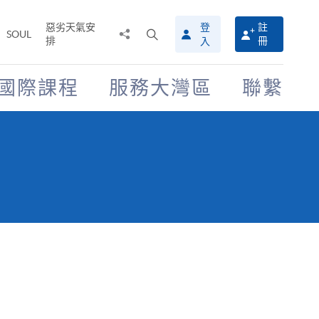
惡劣天氣安
登
註
分
打
SOUL
排
冊
入
享
開
至
搜
尋
國際課程
服務大灣區
聯繫
介
面