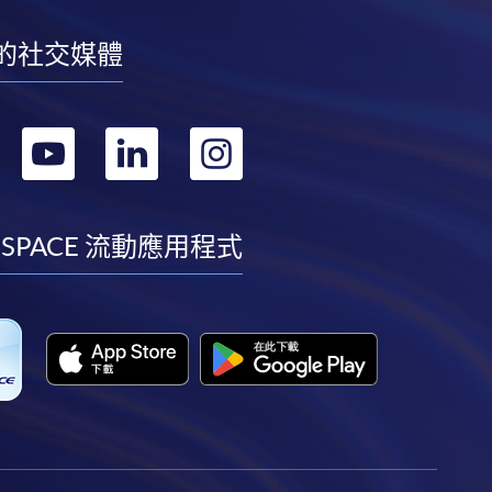
的社交媒體
轉
轉
轉
轉
到
到
到
到
facebook
youtube
linkedin
instagram
 SPACE 流動應用程式