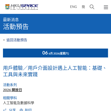
Skip
打
ENG
簡
to
彈
main
開
出
Main
content
搜
主
最新消息
content
選
尋
活動預告
start
單
介
面
<
返回活動預告
06
6月 2026
(星期六)
用戶體驗／用戶介面設計遇上人工智能：基礎、
工具與未來實踐
活動系列
2026 開放日
相關學科
人工智能及數據科學
分享
列印