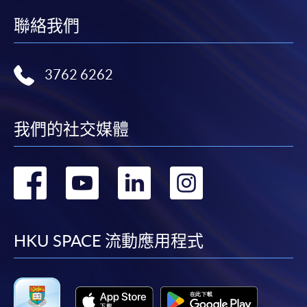
聯絡我們
3762 6262
我們的社交媒體
轉
轉
轉
轉
到
到
到
到
facebook
youtube
linkedin
instag
HKU SPACE 流動應用程式