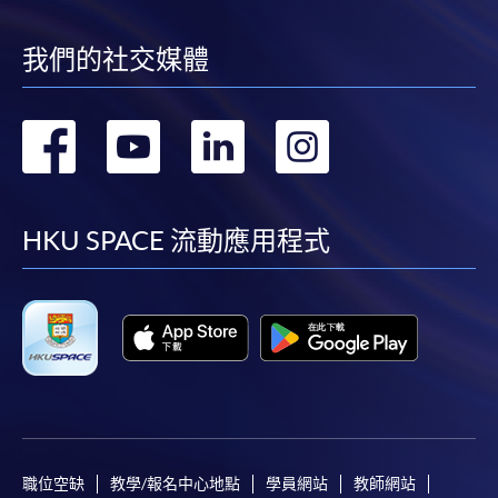
我們的社交媒體
轉
轉
轉
轉
到
到
到
到
facebook
youtube
linkedin
instag
HKU SPACE 流動應用程式
職位空缺
教學/報名中心地點
學員網站
教師網站