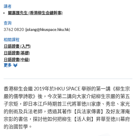
講者
關嘉匯先生 (香港柳生会總幹事)
查詢
3762 0820 (
jolang@hkuspace.hku.hk
)
相關課程
日語證書 (入門)
日語證書(基礎)
日語證書(中級)
相
更多
日語證書(高中級)
關
日語證書(高級)
課
日語高等文憑
程
香港柳生会繼 2019年於HKU SPACE 舉辦的第一講《柳生宗
嚴的儒學詩歌》後，今次第二講向大家介紹柳生宗嚴的第五
子宗矩，即日本江戶時期首三代將軍徳川家康、秀忠、家光
的劍術及兵法老師，透過其著作【兵法家傳書】及好友澤庵
宗彭的書信，探討他如何把柳生【活人剣】昇華至徳川幕府
的治國哲學。