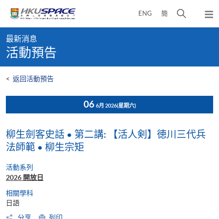
Skip
打
ENG
簡
to
彈
main
開
出
Main
content
搜
主
最新消息
content
選
尋
活動預告
start
單
介
面
<
返回活動預告
06
6月 2026
(星期六)
柳生劍客史話 • 第二講: 【活人剣】徳川三代兵
法師範 • 柳生宗矩
活動系列
2026 開放日
相關學科
日語
分享
列印