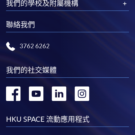
我們的學校及附屬機構
聯絡我們
3762 6262
我們的社交媒體
轉
轉
轉
轉
到
到
到
到
facebook
youtube
linkedin
instag
HKU SPACE 流動應用程式