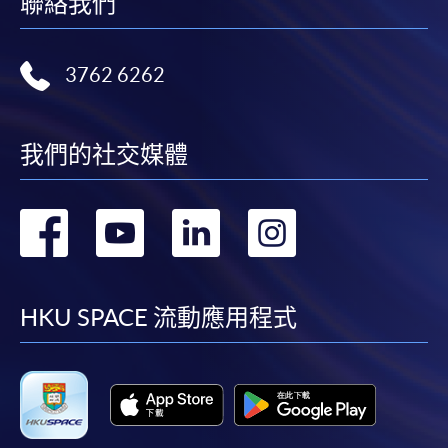
聯絡我們
3762 6262
我們的社交媒體
轉
轉
轉
轉
到
到
到
到
facebook
youtube
linkedin
instag
HKU SPACE 流動應用程式