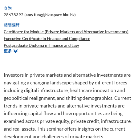
查詢
28678392 (
amy.fung@hkuspace.hku.hk
)
相關課程
Certificate for Module (Private Markets and Alternative Investments)
Executive Certificate in Finance and Compliance
Postgraduate Diploma in Finance and Law
相
更多
Advanced Diploma in Finance (Investment)
關
課
程
Investors in private markets and alternative investments are
navigating a changing landscape shaped by different forces
including digital infrastructure, healthcare innovation and
geopolitical realignment, and shifting demographics. Current
trends in private markets and alternative investments are
influencing capital flow and how opportunities are being
examined across private equity, private credit, infrastructure,
and real assets. This seminar offers insights on the current
development and challenges of private markets.