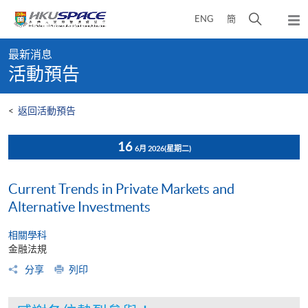
Skip
打
ENG
簡
to
彈
main
開
出
Main
content
搜
主
最新消息
content
選
尋
活動預告
start
單
介
面
<
返回活動預告
16
6月 2026
(星期二)
Current Trends in Private Markets and
Alternative Investments
相關學科
金融法規
分享
列印