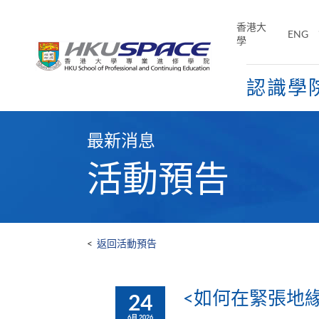
Skip
to
香港大
ENG
main
學
content
認識學
Main
content
最新消息
start
活動預告
<
返回活動預告
<如何在緊張地
24
6月 2026