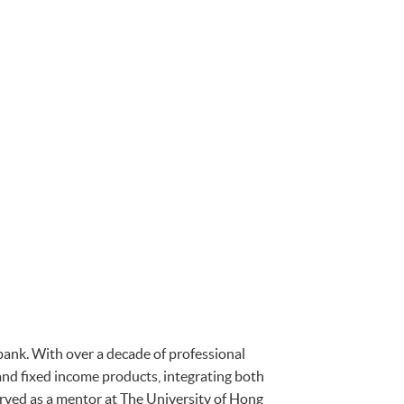
bank. With over a decade of professional
and fixed income products, integrating both
rved as a mentor at The University of Hong