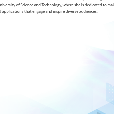
ersity of Science and Technology, where she is dedicated to mak
d applications that engage and inspire diverse audiences.