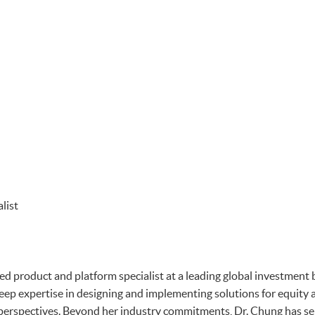
list
ed product and platform specialist at a leading global investment 
eep expertise in designing and implementing solutions for equity 
perspectives. Beyond her industry commitments, Dr. Chung has se