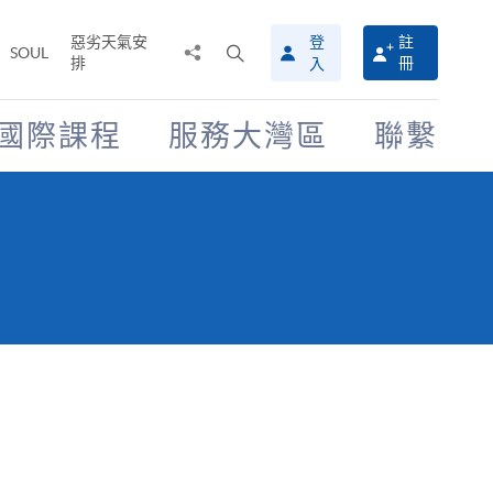
惡劣天氣安
登
註
分
打
SOUL
排
冊
入
享
開
至
搜
尋
國際課程
服務大灣區
聯繫
介
面