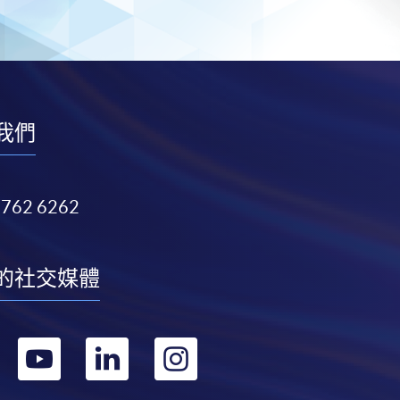
我們
3762 6262
的社交媒體
轉
轉
轉
轉
到
到
到
到