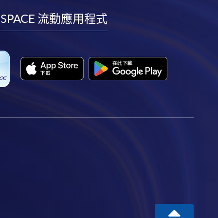
facebook
youtube
linkedin
instagram
 SPACE 流動應用程式