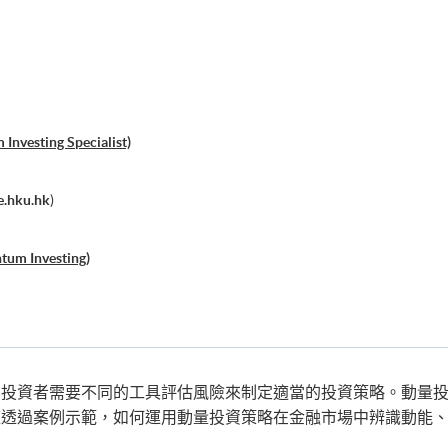
nvesting Specialist)
e.hku.hk
)
tum Investing)
)
、結構性產品及對沖基金交易策略)
交易策略）
，投資者需要不同的工具評估風險來制定適當的投資策略。動量
座透過案例示範，如何運用動量投資策略在金融市場中辨識動能