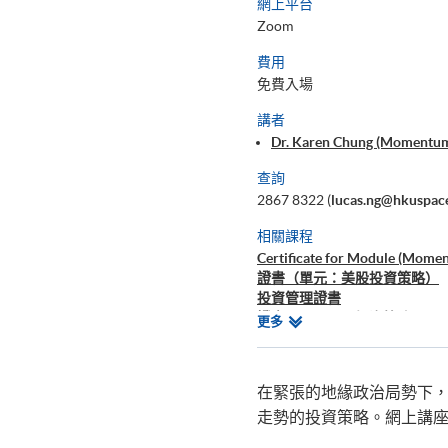
網上平台
Zoom
費用
免費入場
講者
Dr. Karen Chung (Momentum I
查詢
2867 8322 (
lucas.ng@hkuspac
相關課程
Certificate for Module (Momen
證書（單元：美股投資策略）
投資管理證書
證書(單元 : 股票投資策略)
相
更多
證書(單元 : 金融技術及趨勢分析
關
證書(單元 : 外匯、衍生工具
課
證書（單元 : 全方位基礎金融
程
在緊張的地緣政治局勢下
走勢的投資策略。網上講