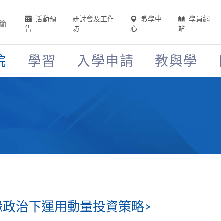
活動預
研討會及工作
教學中
學員網
簡
告
坊
心
站
院
學習
入學申請
教與學
緣政治下運用動量投資策略>