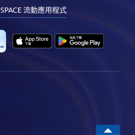
facebook
youtube
linkedin
instagram
 SPACE 流動應用程式