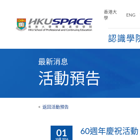
Skip
to
香港大
ENG
main
學
content
認識學
Main
content
最新消息
start
活動預告
<
返回活動預告
60週年慶祝活動
01
10月 2016