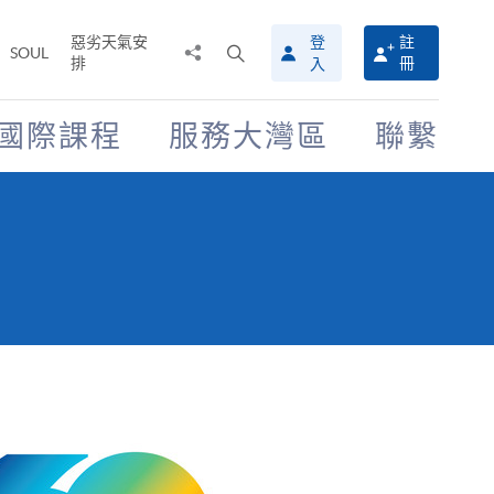
惡劣天氣安
登
註
分
打
SOUL
排
冊
入
享
開
至
搜
尋
國際課程
服務大灣區
聯繫
介
面