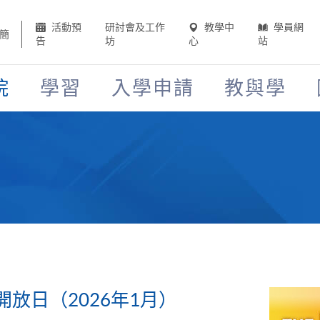
活動預
研討會及工作
教學中
學員網
簡
告
坊
心
站
院
學習
入學申請
教與學
放日（2026年1月）