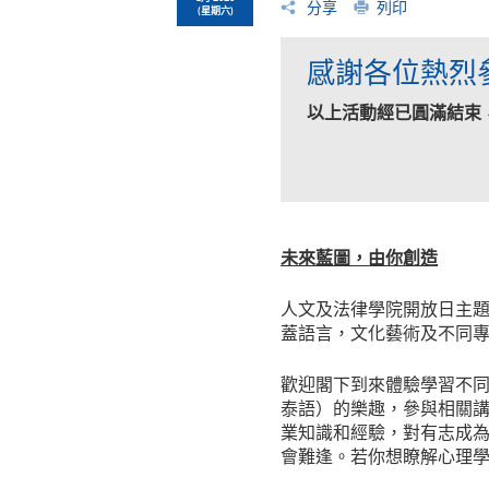
分享
列印
(星期六)
感謝各位熱烈
以上活動經已圓滿結束
未來藍圖，由你創造
人文及法律學院開放日主
蓋語言，文化藝術及不同
歡迎閣下到來體驗學習不
泰語）的樂趣，參與相關
業知識和經驗，對有志成
會難逢。若你想瞭解心理