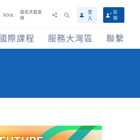
惡劣天氣安
登
註
分
打
SOUL
排
冊
入
享
開
至
搜
尋
國際課程
服務大灣區
聯繫
介
面