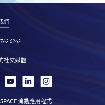
我們
3762 6262
的社交媒體
轉
轉
轉
轉
到
到
到
到
facebook
youtube
linkedin
instagram
 SPACE 流動應用程式