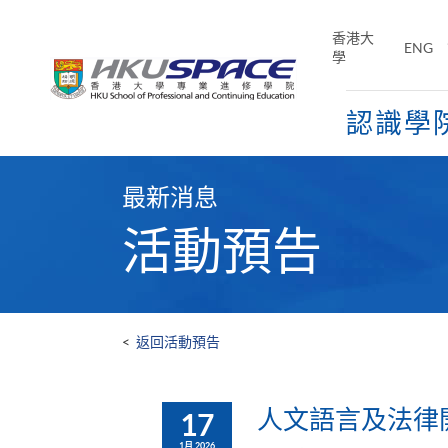
Skip
to
香港大
ENG
main
學
content
認識學
Main
content
最新消息
start
活動預告
<
返回活動預告
人文語言及法律開
17
1月 2026