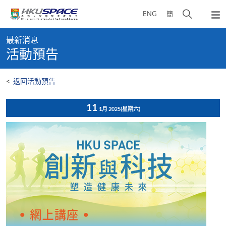
Skip
打
ENG
簡
to
彈
main
開
出
Main
content
搜
主
最新消息
content
選
尋
活動預告
start
單
介
面
<
返回活動預告
11
1月 2025
(星期六)