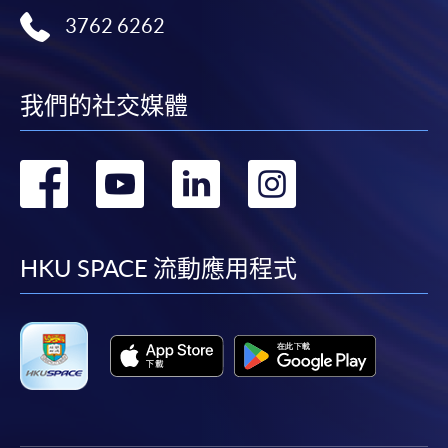
3762 6262
我們的社交媒體
轉
轉
轉
轉
到
到
到
到
facebook
youtube
linkedin
instag
HKU SPACE 流動應用程式