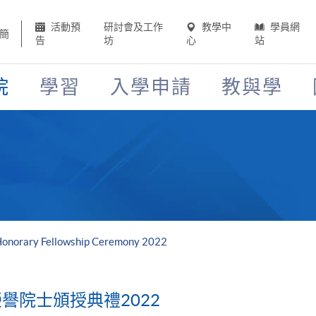
活動預
研討會及工作
教學中
學員網
簡
告
坊
心
站
院
學習
入學申請
教與學
onorary Fellowship Ceremony 2022
譽院士頒授典禮2022