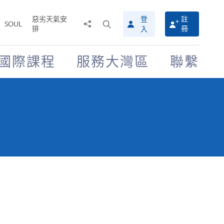
惡劣天氣安
登
註
分
打
SOUL
排
冊
入
享
開
至
搜
尋
國際課程
服務大灣區
聯繫
介
面