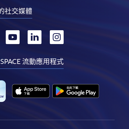
的社交媒體
轉
轉
轉
轉
到
到
到
到
facebook
youtube
linkedin
instagram
 SPACE 流動應用程式