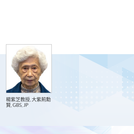
楊紫芝教授, 大紫荊勳
賢, GBS, JP