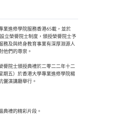
專業進修學院服務香港65載，並於
年起設立榮譽院士制度，頒授榮譽院士予
服務及與終身教育事業有深厚淵源人
對他們的尊崇。
榮譽院士頒授典禮於二零二二年十二
星期五）於香港大學專業進修學院楊
伉儷演講廳舉行。
溫典禮的精彩片段。