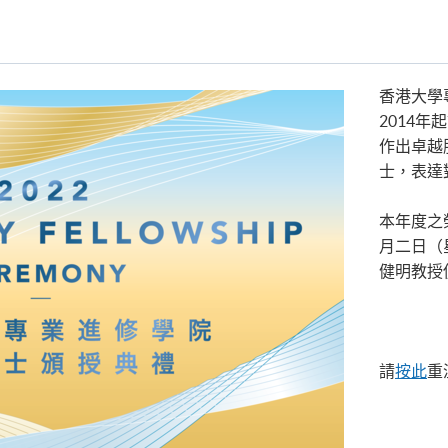
香港大學
2014
作出卓越
士，表達
本年度之
月二日（
健明教授
請
按此
重