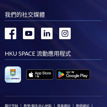
我們的社交媒體
轉
轉
轉
轉
到
到
到
到
facebook
youtube
linkedin
instag
HKU SPACE 流動應用程式
職位空缺
教學/報名中心地點
學員網站
教師網站