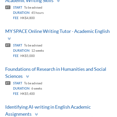
Academic Writing Skills
panel
START
To be advised
PT
DURATION
45 hours
FEE
HK$4,800
MY SPACE Online Writing Tutor - Academic English
Toggle
panel
START
To be advised
PT
DURATION
12 weeks
FEE
HK$5,000
Foundations of Research in Humanities and Social
Toggle
Sciences
panel
START
To be advised
PT
DURATION
6 weeks
FEE
HK$5,400
Identifying AI-writing in English Academic
Toggle
Assignments