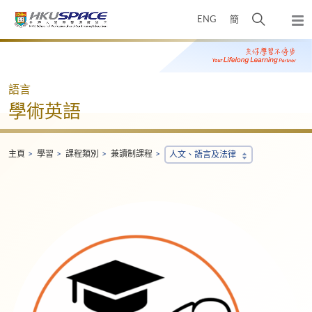
Skip
打
ENG
簡
to
彈
main
開
出
Main
content
搜
主
content
選
尋
start
單
介
語言
面
學術英語
主頁
學習
課程類別
兼讀制課程
人文、語言及法律