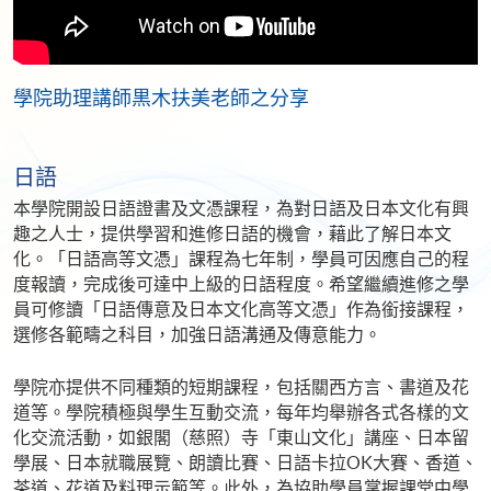
學院助理講師黒木扶美老師之分享
日語
本學院開設日語證書及文憑課程，為對日語及日本文化有興
趣之人士，提供學習和進修日語的機會，藉此了解日本文
化。「日語高等文憑」課程為七年制，學員可因應自己的程
度報讀，完成後可達中上級的日語程度。希望繼續進修之學
員可修讀「日語傳意及日本文化高等文憑」作為銜接課程，
選修各範疇之科目，加強日語溝通及傳意能力。
學院亦提供不同種類的短期課程，包括關西方言、書道及花
道等。學院積極與學生互動交流，每年均舉辦各式各樣的文
化交流活動，如銀閣（慈照）寺「東山文化」講座、日本留
學展、日本就職展覽、朗讀比賽、日語卡拉OK大賽、香道、
茶道、花道及料理示範等。此外，為協助學員掌握課堂中學