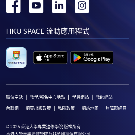
轉
轉
轉
轉
到
到
到
到
facebook
youtube
linkedin
instag
HKU SPACE 流動應用程式
職位空缺
教學/報名中心地點
學員網站
教師網站
內聯網
網頁出版政策
私隱政策
網站地圖
無障礙網頁
© 2026 香港大學專業進修學院 版權所有
香港大學專業進修學院乃非牟利擔保有限公司