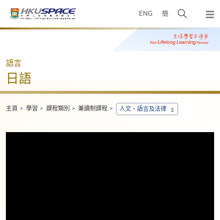
Skip
打
ENG
簡
to
彈
main
開
出
Main
content
搜
主
content
選
尋
start
單
介
語言
面
日語
主頁
學習
課程類別
兼讀制課程
人文、語言及法律