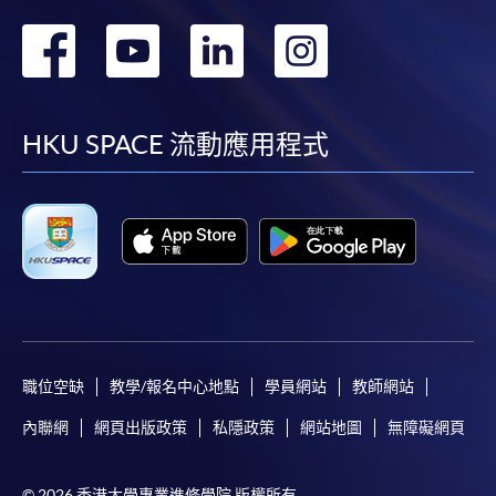
轉
轉
轉
轉
到
到
到
到
facebook
youtube
linkedin
instag
HKU SPACE 流動應用程式
職位空缺
教學/報名中心地點
學員網站
教師網站
內聯網
網頁出版政策
私隱政策
網站地圖
無障礙網頁
© 2026 香港大學專業進修學院 版權所有