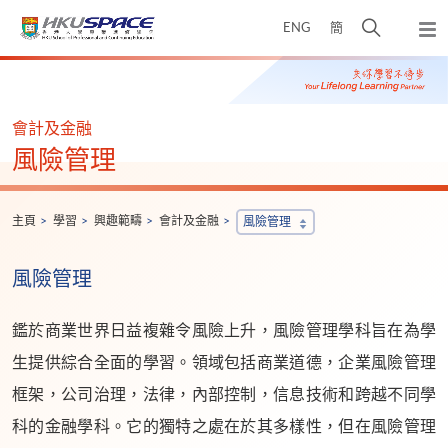
Skip
打
ENG
簡
to
彈
main
開
出
Main
content
搜
主
content
選
尋
start
單
介
會計及金融
面
風險管理
主頁
學習
興趣範疇
會計及金融
風險管理
風險管理
鑑於商業世界日益複雜令風險上升，風險管理學科旨在為學
生提供綜合全面的學習。領域包括商業道德，企業風險管理
框架，公司治理，法律，內部控制，信息技術和跨越不同學
科的金融學科。它的獨特之處在於其多樣性，但在風險管理