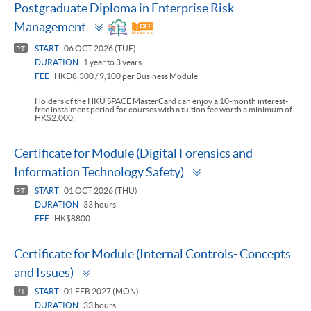
Postgraduate Diploma in Enterprise Risk
Toggle
Management
panel
START
06 OCT 2026 (TUE)
PT
DURATION
1 year to 3 years
FEE
HKD8,300 / 9,100 per Business Module
Holders of the HKU SPACE MasterCard can enjoy a 10-month interest-
free instalment period for courses with a tuition fee worth a minimum of
HK$2,000.
Certificate for Module (Digital Forensics and
Toggle
Information Technology Safety)
panel
START
01 OCT 2026 (THU)
PT
DURATION
33 hours
FEE
HK$8800
Certificate for Module (Internal Controls- Concepts
Toggle
and Issues)
panel
START
01 FEB 2027 (MON)
PT
DURATION
33 hours