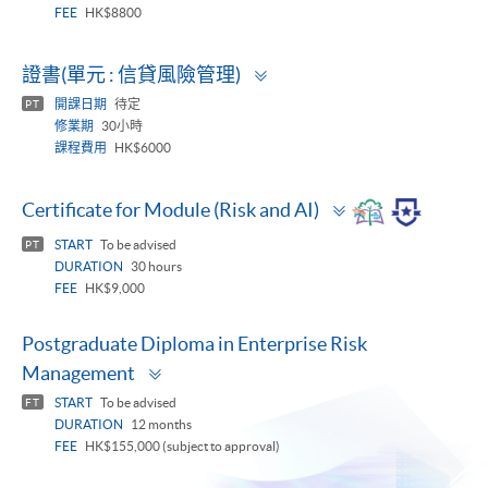
FEE
HK$8800
Toggle
證書(單元 : 信貸風險管理)
panel
開課日期
待定
PT
修業期
30小時
課程費用
HK$6000
Toggle
Certificate for Module (Risk and AI)
panel
START
To be advised
PT
DURATION
30 hours
FEE
HK$9,000
Postgraduate Diploma in Enterprise Risk
Toggle
Management
panel
START
To be advised
FT
DURATION
12 months
FEE
HK$155,000 (subject to approval)