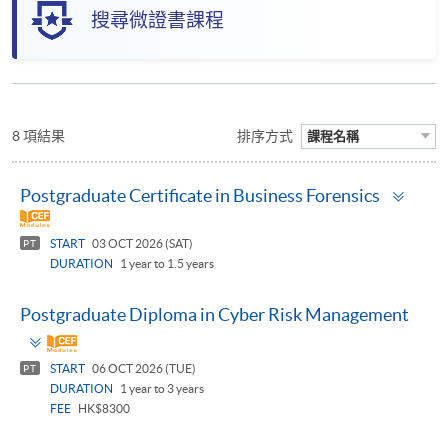
搜尋微證書課程
8 項結果
排序方式
課程名稱
Togg
Postgraduate Certificate in Business Forensics
pane
START
03 OCT 2026 (SAT)
PT
DURATION
1 year to 1.5 years
Postgraduate Diploma in Cyber Risk Management
Toggle
panel
START
06 OCT 2026 (TUE)
PT
DURATION
1 year to 3 years
FEE
HK$8300