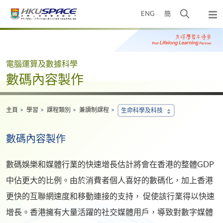
Skip
打
ENG
簡
to
彈
main
開
出
Main
content
搜
主
content
選
尋
start
單
介
電腦運算及數據科學
面
數碼內容製作
主頁
學習
課程類別
兼讀制課程
生命科學及科技
數碼內容製作
數碼娛樂和媒體行業的快速增長估計將會在香港的整體GDP
中佔更大的比例。由於消費者個人喜好的數碼化，加上香港
更快的互聯網速度和移動連接的支持， 促使該行業得以快速
增長。香港擁有大量活躍的社交媒體用戶，導致對數字媒體