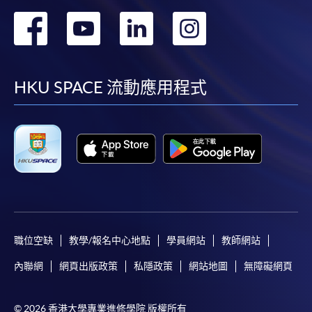
轉
轉
轉
轉
到
到
到
到
facebook
youtube
linkedin
instag
HKU SPACE 流動應用程式
職位空缺
教學/報名中心地點
學員網站
教師網站
內聯網
網頁出版政策
私隱政策
網站地圖
無障礙網頁
© 2026 香港大學專業進修學院 版權所有