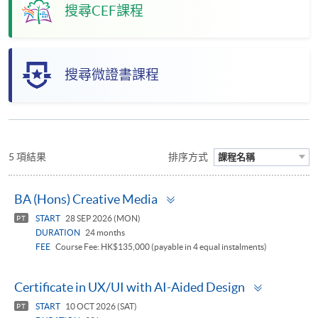
搜尋CEF課程
搜尋微證書課程
5 項結果
排序方式
課程名稱
Toggle
BA (Hons) Creative Media
panel
START
28 SEP 2026 (MON)
PT
DURATION
24 months
FEE
Course Fee: HK$135,000 (payable in 4 equal instalments)
Toggle
Certificate in UX/UI with AI-Aided Design
panel
START
10 OCT 2026 (SAT)
PT