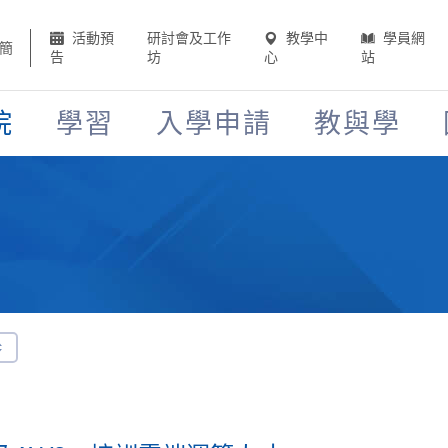
活動預
研討會及工作
教學中
學員網
簡
告
坊
心
站
院
學習
入學申請
教與學