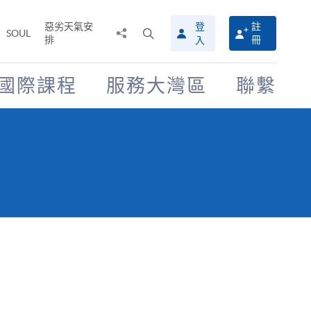
惡劣天氣安
登
註
分
打
SOUL
排
冊
入
享
開
至
搜
尋
國際課程
服務大灣區
聯繫
介
面