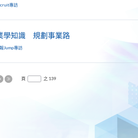
ecruit專訪
業學知識 規劃事業路
報Jump專訪
下
頁
之 139
一
最
頁
後
一
頁