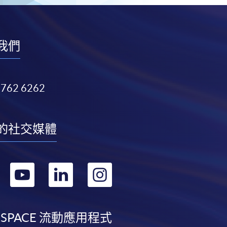
我們
3762 6262
的社交媒體
轉
轉
轉
轉
到
到
到
到
facebook
youtube
linkedin
instagram
 SPACE 流動應用程式