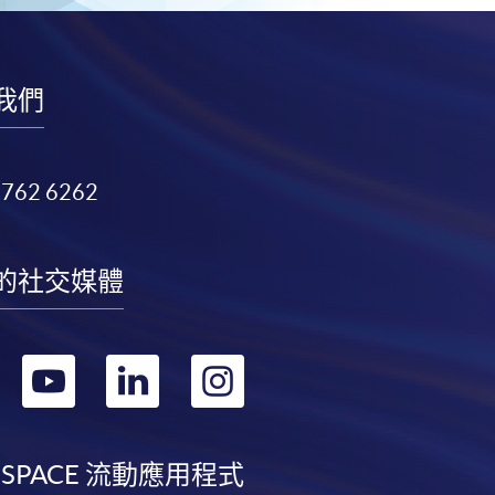
我們
3762 6262
的社交媒體
轉
轉
轉
轉
到
到
到
到
facebook
youtube
linkedin
instagram
 SPACE 流動應用程式