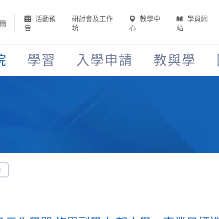
活動預
研討會及工作
教學中
學員網
簡
告
坊
心
站
院
學習
入學申請
教與學