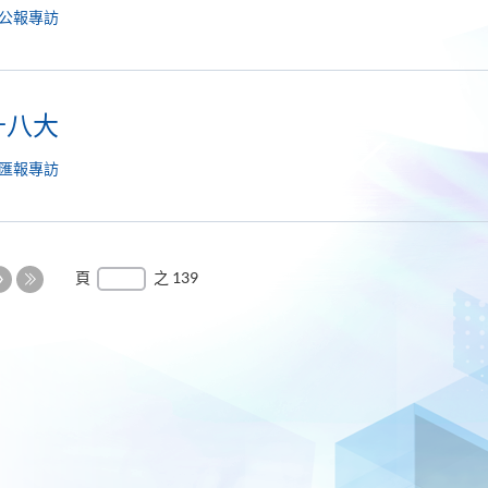
公報專訪
升八大
匯報專訪
下
頁
之 139
一
最
頁
後
一
頁