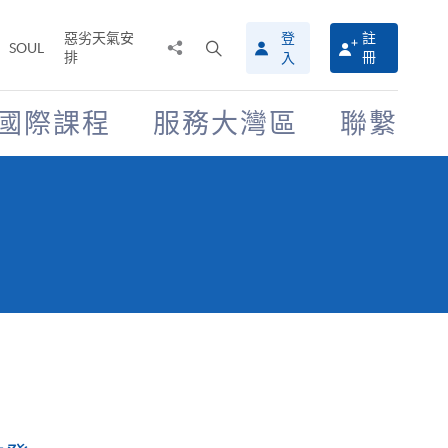
惡劣天氣安
登
註
分
打
SOUL
排
冊
入
享
開
至
搜
尋
國際課程
服務大灣區
聯繫
介
面